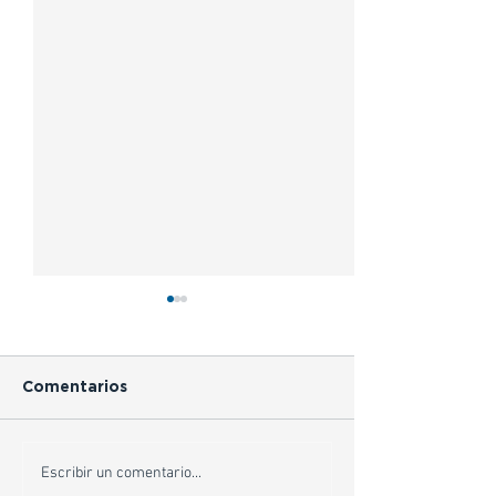
Comentarios
Escribir un comentario...
Los errores más
Caso de Éxito: