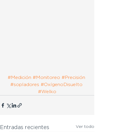
#Medición
#Monitoreo
#Precisión
#sopladores
#OxígenoDisuelto
#Welko
Ver todo
Entradas recientes