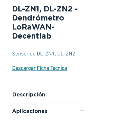
DL-ZN1, DL-ZN2 -
Dendrómetro
LoRaWAN-
Decentlab
Sensor de DL-ZN1, DL-ZN2
Descargar Ficha Técnica
Descripción
Dendrómetro puntual en forma de
Aplicaciones
O o T habilitado para LoRaWAN.
Mide el hinchamiento y la
Control del riego
contracción de tallos, ramas o
Agricultura inteligente
raíces con una resolución