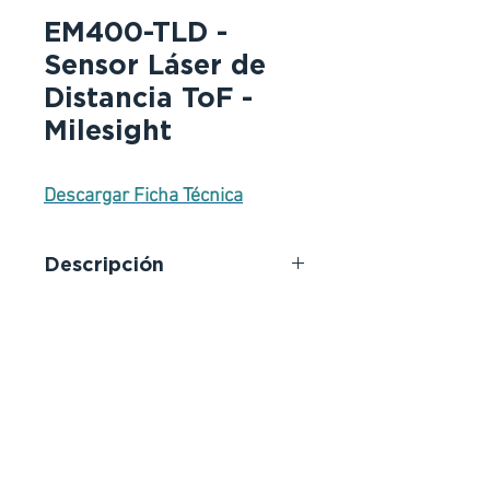
EM400-TLD -
Sensor Láser de
Distancia ToF -
Milesight
Descargar Ficha Técnica
Descripción
EM400-TLD es un producto
altamente especializado de la
serie EM400, que está diseñado
para cubos de basura pequeños y
mini cubos de basura, cuenta con
una serie de potentes funciones,
como la capacidad de detectar el
desbordamiento de la basura, el