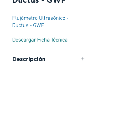
Ductus - GWF
Flujómetro Ultrasónico -
Ductus - GWF
Descargar Ficha Técnica
Descripción
Caudalímetro estacionario de
tiempo de vuelo con
procesamiento digital de señales.
Ductus es un sistema de tiempo
de vuelo diseñado para medición
de caudal de alta precisión en
redes de distribución de agua y
centrales hidroeléctricas.
El control del caudal suele ser
obligatorio en el ámbito del
suministro de agua y la industria. A