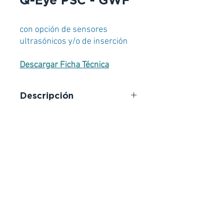
Q-Eye PSC - GWF
con opción de sensores
ultrasónicos y/o de inserción
Descargar Ficha Técnica
Descripción
El caudalímetro de área Q-Eye
PSC está diseñado para el control
estacionario del caudal de medios
de contaminación leve a alta en
tuberías llenas o parcialmente
llenas o en canales abiertos. Utiliza
la avanzada tecnología de
correlación cruzada coherente por
impulsos para evaluar
directamente los perfiles de
velocidad, lo que lo convierte en la