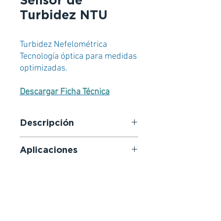
Sensor de
Turbidez NTU
Turbidez Nefelométrica
Tecnología óptica para medidas
optimizadas.
Descargar Ficha Técnica
Descripción
Tecnología óptica
Aplicaciones
El principio de medida se basa
en la nefelometría IR / 850 nm.
Tratamiento de aguas
El sensor puede ser calibrado
residuales urbanas (controles
con una solución estándar de
de entrada y salida)
formazina.
Red de saneamiento
El sensor NTU integra una
Tratamiento de efluentes
tecnología óptica de bajo coste,
industriales