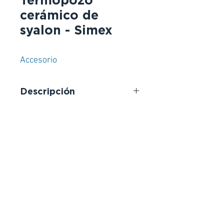
Termopozo
cerámico de
syalon - Simex
Accesorio
Descripción
Syalon SOCS es una aleación de
nitruro de silicio con propiedades
únicas como alta resistencia, bajo
peso y excelente resistencia al
choque térmico. También es
resistente a la corrosión y la
erosión. Además, el termopozo de
syalon es estanco al vacío y tiene
una gran resistencia eléctrica.
Presenta una elevada resistencia
mecánica a temperaturas