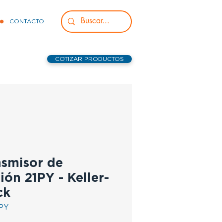
CONTACTO
COTIZAR PRODUCTOS
nsmisor de
ión 21PY - Keller-
ck
1PY