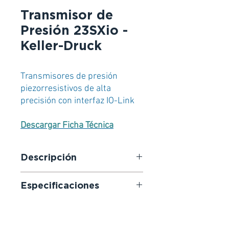
Transmisor de
Presión 23SXio -
Keller-Druck
Transmisores de presión
piezorresistivos de alta
precisión con interfaz IO-Link
Descargar Ficha Técnica
Descripción
Los transmisores de presión de
Especificaciones
alta precisión de la serie 23SXio
con interfaz IO-Link integrada
Rangos de presión: 0...0,16 a
pueden utilizarse como
0...1000 bar
transmisores de presión y como
Precisión: ± 0,1 %FE