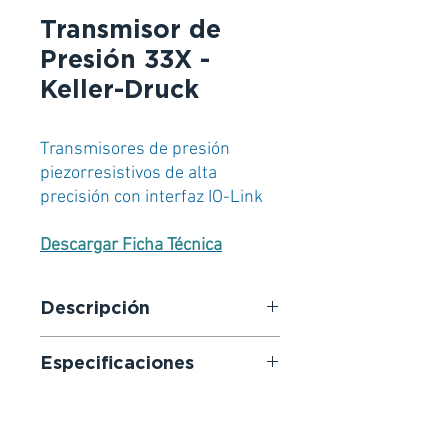
Transmisor de
Presión 33X -
Keller-Druck
Transmisores de presión
piezorresistivos de alta
precisión con interfaz IO-Link
Descargar Ficha Técnica
Descripción
Los transmisores de presión de la
Especificaciones
serie 33X alcanzan, gracias a
la compensación digital con un
Rangos de presión: 0…0,3 a 0…
modelo matemático, un nivel
1000 bar
de exactitud extremo de
Exactitud: ± 0,05 %FE