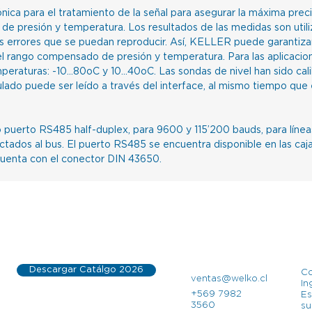
nica para el tratamiento de la señal para asegurar la máxima preci
 de presión y temperatura. Los resultados de las medidas son util
s errores que se puedan reproducir. Así, KELLER puede garantizar
 del rango compensado de presión y temperatura. Para las aplicacio
aturas: -10...80oC y 10...40oC. Las sondas de nivel han sido cali
lculado puede ser leído a través del interface, al mismo tiempo qu
o puerto RS485 half-duplex, para 9600 y 115’200 bauds, para líne
tados al bus. El puerto RS485 se encuentra disponible en las caj
cuenta con el conector DIN 43650.
Descargar Catálgo 2026
Co
ventas@welko.cl
I
+569 7982
Es
3560
su