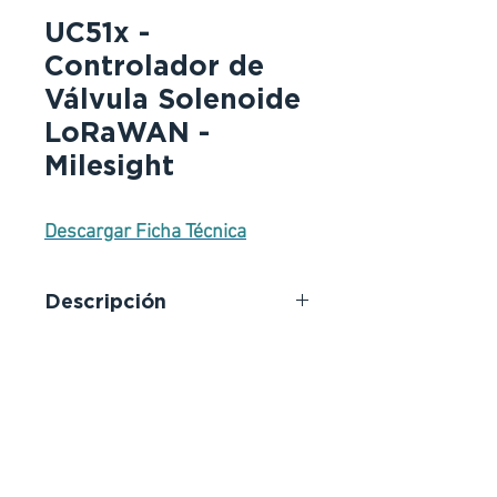
UC51x -
Controlador de
Válvula Solenoide
LoRaWAN -
Milesight
Descargar Ficha Técnica
Descripción
La serie UC51x es un controlador
de válvula solenoide LoRaWAN
que facilita el riego automático y
preciso. Al integrarse a la
perfección con sistemas de riego
inteligentes, permite estrategias
de riego flexibles basadas en