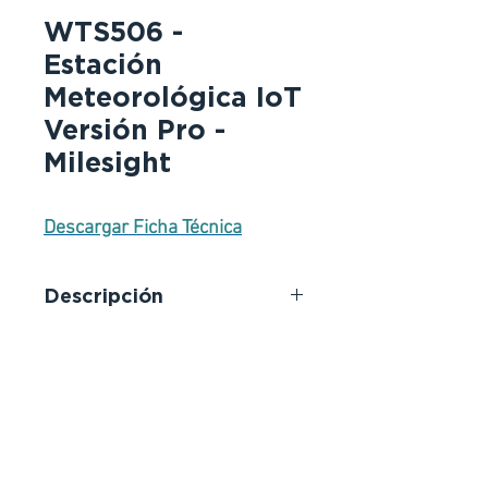
WTS506 -
Estación
Meteorológica IoT
Versión Pro -
Milesight
Descargar Ficha Técnica
Descripción
Milesight WS558 es un controlador
de luz inteligente LoRaWAN que
permite a los ocupantes controlar
de forma centralizada las luces de
ocho circuitos. Con encendido y
apagado remotos y basados en el
tiempo, WS558 permite mejorar la