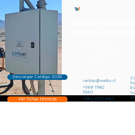
Welko
CASO DE ÉXITO:Monito
Precisión en Minera 
Julio 2025, Welko En el exigen
minería, donde la gestión hídr
la tecnología de punta es...
Descargar Catálgo 2026
Co
ventas@welko.cl
I
+569 7982
Es
3560
su
ci
Ver fichas técnicas
+562 2233 9162