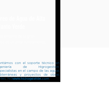
reo de Agua de Alta
Manto Verde
te entorno de la gran
ica es un pilar fundamental,
ntámos con el soporte técnico en
ngeniería de Higrogestión.
pecialistas en el campo de las aguas
bterráneas y proyectos de obras
viles, hidráulicas, sanitarias.
www.hidrogestión.com