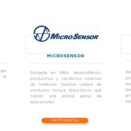
MICROSENSOR
ogía
RI
Fundada en 1984, desarrollamos,
 la
pr
producimos y vendemos sistemas
qu
de medición, Nuestra cartera de
ti
productos incluye dispositivos que
am
cubren una amplia gama de
es
aplicaciones.
Ver Productos