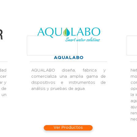
AQUALABO
dad
AQUALABO diseña, fabrica y
Ne
ecer
comercializa una amplia gama de
mo
ar y
dispositivos e instrumentos de
co
a de
análisis y pruebas de agua.
ope
 un
la 
ag
aj
ren
ne
Ver Productos