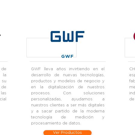
GWF
 de
GWF lleva años invirtiendo en el
CH
 la
desarrollo de nuevas tecnologías,
es
a su
productos y modelos de negocio y
fa
s de
en la digitalización de nuestros
me
las
procesos. Con soluciones
in
cial
personalizadas, ayudamos a
de
nuestros clientes a ser más digitales
y a sacar partido de la moderna
tecnología de medición y
procesamiento de datos.
Ver Productos