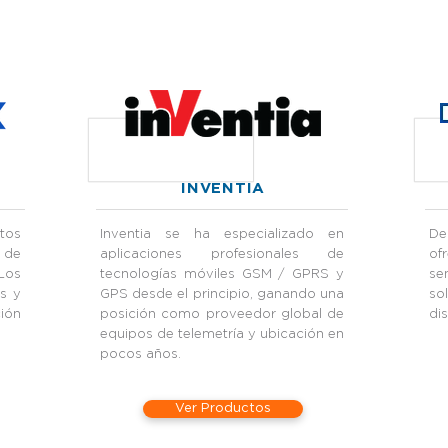
INVENTIA
tos
Inventia se ha especializado en
De
 de
aplicaciones profesionales de
of
Los
tecnologías móviles GSM / GPRS y
se
s y
GPS desde el principio, ganando una
so
ción
posición como proveedor global de
dis
equipos de telemetría y ubicación en
pocos años.
Ver Productos