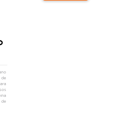
ano
 de
para
sos
bina
d de