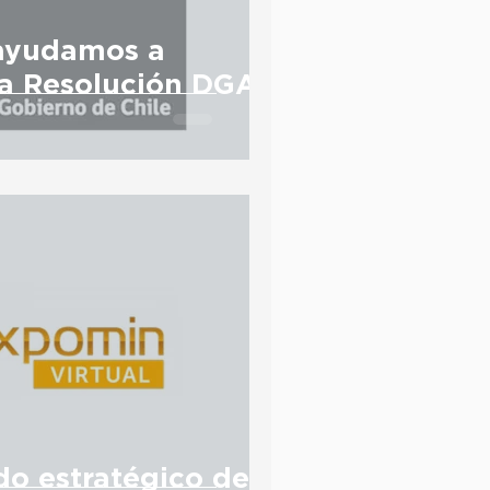
 ayudamos a
la Resolución DGA
do estratégico de