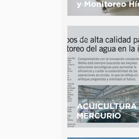
y Monitoreo Hí
Welko
ACUICULTURA 
MERCURIO