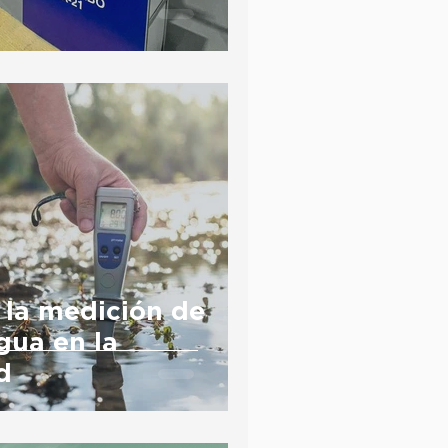
 la medición de
gua en la
d