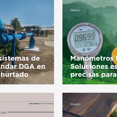
Welko
 sistemas de
Manómetros D
tándar DGA en
Soluciones es
 hurtado
precisas par
Welko