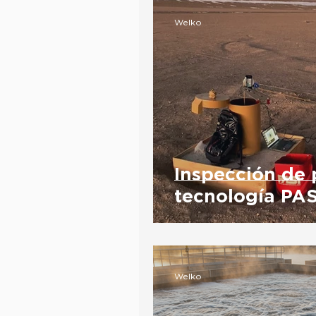
Welko
Inspección de 
tecnología PAS
Welko