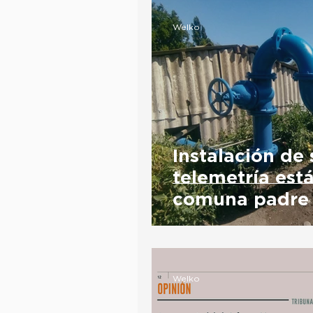
Welko
Instalación de
telemetría es
comuna padre
Welko