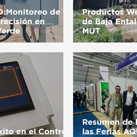
:Monitoreo de
Productos We
recisión en
de Baja Enta
Verde
MUT
Welko
Resumen de l
ito en el Control
las Ferias A