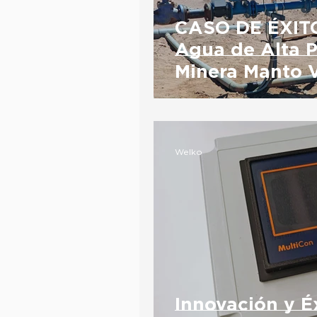
CASO DE ÉXITO
Agua de Alta P
Minera Manto 
Welko
Innovación y Éx