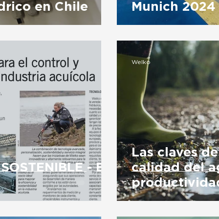
drico en Chile
Munich 2024
Welko
Las claves de
SOSTENIBLE - EL
calidad del a
productivida