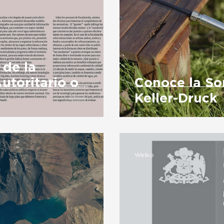
 de la
utoritario o
Conoce la So
Keller-Druck
Welko