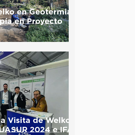
lko en Geotermia
lpía en Proyecto
a Visita de Welko a
QUASUR 2024 e IFAT