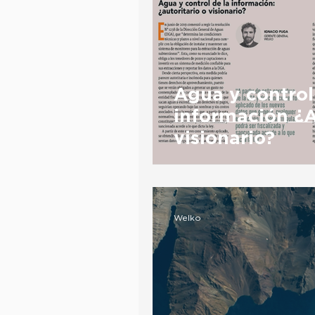
Agua y control
información ¿A
visionario?
Welko