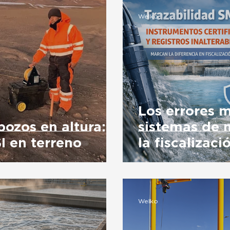
Welko
Los errores 
pozos en altura:
sistemas de 
I en terreno
la fiscalizac
Welko