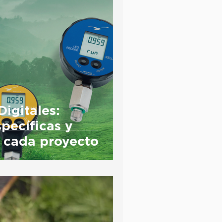
igitales:
pecíficas y
a cada proyecto