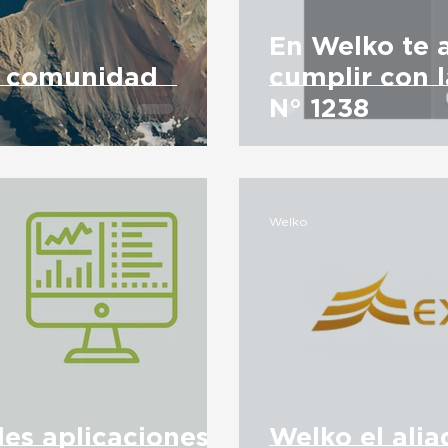
En Welko te
la comunidad
cumplir con 
N° 1238
Welko
es aplicaciones
Welko el alia