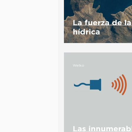
La fuerza de 
hídrica
Welko
Las innumerabl