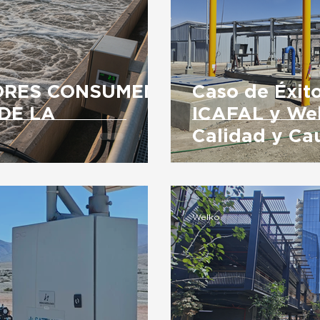
ORES CONSUMEN
Caso de Éxito
DE LA
ICAFAL y We
Calidad y Cau
Welko