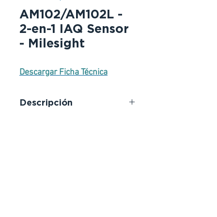
AM102/AM102L -
2-en-1 IAQ Sensor
- Milesight
Descargar Ficha Técnica
Descripción
Buena detección de T&H hasta
nueve años.
Proporciona datos básicos y en
tiempo real de la temperatura y la
humedad en su calidad del aire
interior (IAQ).
Semáforo de sensores iaq 2 en 1
Indicador de estado del semáforo
Información interactiva en pantalla
de tinta electrónica (AM102)