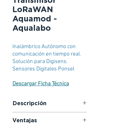
Transmisor
LoRaWAN
Aquamod -
Aqualabo
Inalámbrico Autónomo con
comunicación en tiempo real.
Solución para Digisens.
Sensores Digitales Ponsel
Descargar Ficha Técnica
Descripción
Nuestra solución AquaMod'
Ventajas
permite seguir en tiempo real, las
medidas efectuadas por los
Red de radiocomunicación local
sensores digitales Digisens de la
e independiente