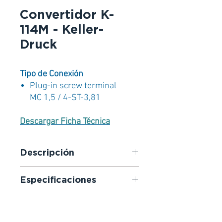
Convertidor K-
114M - Keller-
Druck
Tipo de Conexión
Plug-in screw terminal
MC 1,5 / 4-ST-3,81
Descargar Ficha Técnica
Descripción
El convertidor de interfaz se
Especificaciones
comunica con los dispositivos
conectados a través de un bus
Multímetro / medición de señales
RS485. El poder es suministrado a
analógicas
los dispositivos conectados a