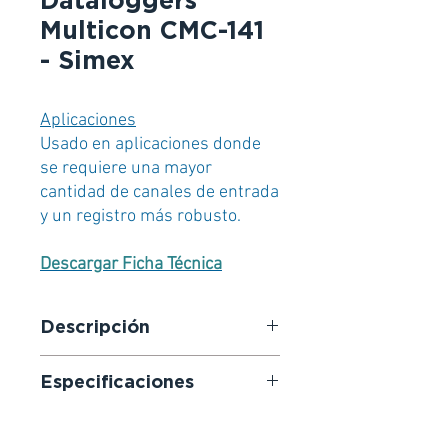
Dataloggers
Multicon CMC-141
- Simex
Aplicaciones
Usado en aplicaciones donde
se requiere una mayor
cantidad de canales de entrada
y un registro más robusto.
Descargar Ficha Técnica
Descripción
Los Multicon son controladores
Especificaciones
multicanal compactos, potentes y
versátiles, con capacidad para
Hasta 72 entradas/funciones.
registrar datos si se solicita y
Pantalla TFT a color de 5.7