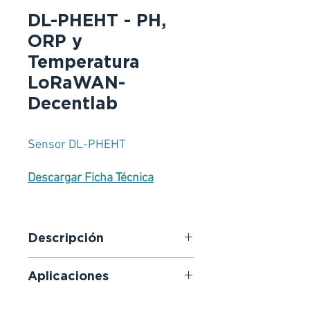
DL-PHEHT - PH,
ORP y
Temperatura
LoRaWAN-
Decentlab
Sensor DL-PHEHT
Descargar Ficha Técnica
Descripción
Sensor de pH, ORP y temperatura
Aplicaciones
habilitado para LoRaWAN. Los
datos de los sensores se
Control remoto en exteriores.
transmiten en tiempo real