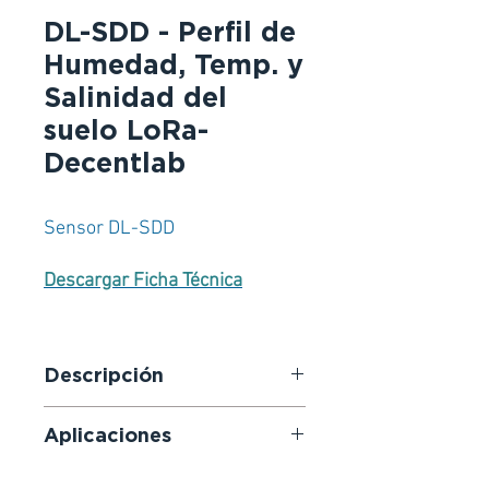
DL-SDD - Perfil de
Humedad, Temp. y
Salinidad del
suelo LoRa-
Decentlab
Sensor DL-SDD
Descargar Ficha Técnica
Descripción
LoRaWAN-de humedad,
Aplicaciones
temperatura y salinidad del suelo.
Sonda de diseño muy robusto. La
Control remoto de exteriores.
sonda subsuperficial mide la