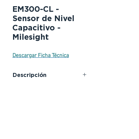
EM300-CL -
Sensor de Nivel
Capacitivo -
Milesight
Descargar Ficha Técnica
Descripción
EM300-CL es un sensor de nivel
de líquido sin contacto basado en
LoRaWAN®, que se basa en el
principio de detección capacitiva.
Se utiliza principalmente para
supervisar el lavado de manos en
los baños y enviar alarmas cuando
no queda suficiente jabón para