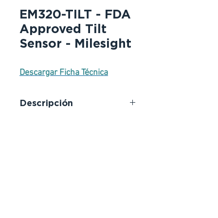
EM320-TILT - FDA
Approved Tilt
Sensor - Milesight
Descargar Ficha Técnica
Descripción
Sensor de inclinación EM320-TILT.
Inclinación para mayor precisión,
flexibilidad y seguridad.
Alta precisión y fiabilidad. EM320-
TILT utiliza el avanzado
acelerómetro MEMS para ofrecer
una medición de alta precisión y
estable del ángulo de inclinación
de 3 ejes X, Y y Z. Con un amplio
rango de medición de -90° - +90°,