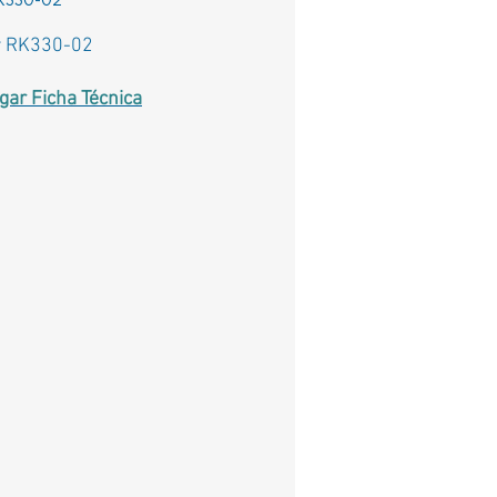
K330-02
r RK330-02
gar Ficha Técnica