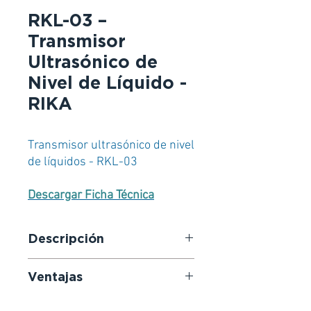
RKL-03 –
Transmisor
Ultrasónico de
Nivel de Líquido -
RIKA
Transmisor ultrasónico de nivel
de líquidos - RKL-03
Descargar Ficha Técnica
Descripción
El RKL-03 es un transmisor
Ventajas
ultrasónico de nivel de líquido sin
contacto, diseñado para ofrecer
Excelente estabilidad
una solución de medición