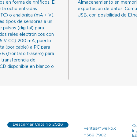
os en forma de gráficos. El
Almacenamiento en memoria 
asta ocho entradas
exportación de datos. Comu
TC) o analógica (mA + V),
USB, con posibilidad de Ethe
es tipos de sensores a un
 pulsos (digital) para
dos relés electrónicos con
35 V CC) 200 mA; puerto
ta (por cable) a PC para
B (frontal o trasero) para
 transferencia de
 LCD disponible en blanco o
Descargar Catálgo 2026
Co
ventas@welko.cl
I
+569 7982
Es