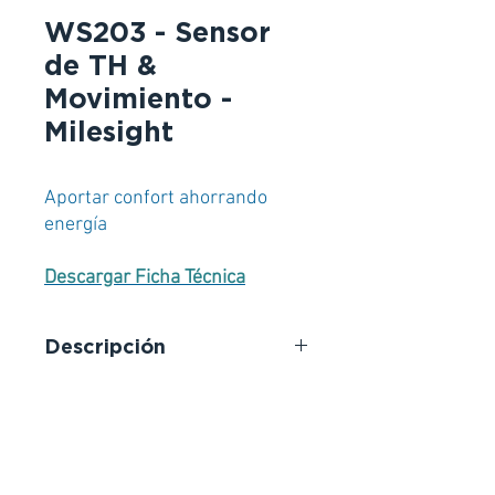
WS203 - Sensor
de TH &
Movimiento -
Milesight
Aportar confort ahorrando
energía
Descargar Ficha Técnica
Descripción
Conozca el WS203, el sensor
inalámbrico que detecta el
movimiento, la temperatura y la
humedad. Combinado con su
sistema de calefacción, ventilación