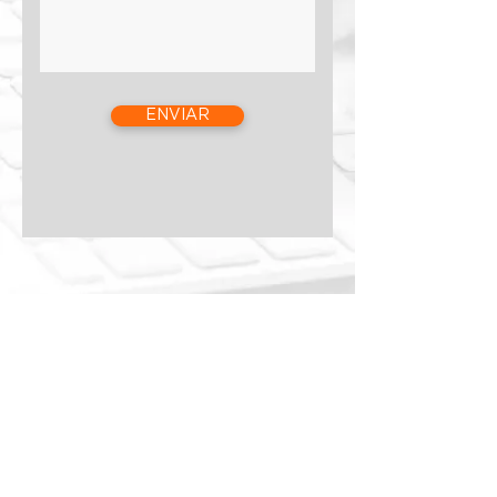
ENVIAR
Avenida Providencia 2330,
Oficina 63, Providencia Chile
Contámos con el soporte
ventas@welko.cl
técnico en Ingeniería de
+569 7982 3560
Higrogestión. Especialistas
en el campo de las aguas
+562 2233 9162
subterráneas y proyectos
de obras civiles,
hidráulicas, sanitarias.