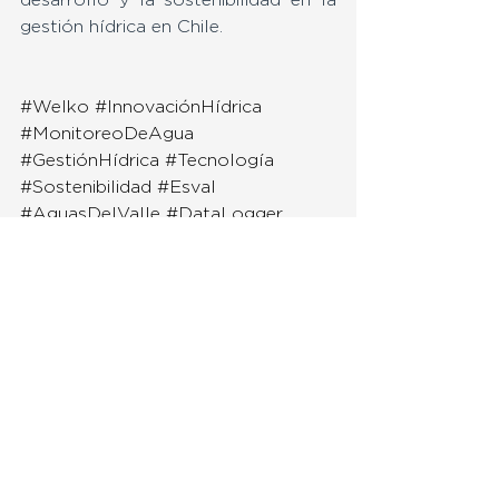
desarrollo y la sostenibilidad en la 
gestión hídrica en Chile.
#Welko
#InnovaciónHídrica
#MonitoreoDeAgua
#GestiónHídrica
#Tecnología
#Sostenibilidad
#Esval
#AguasDelValle
#DataLogger
#IP68
#4G
Ver todo
Entradas recientes