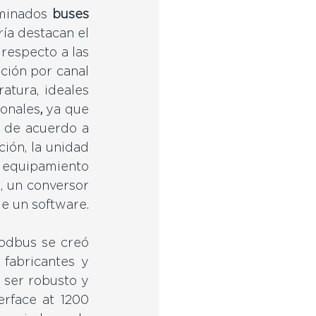
ominados 
buses 
ía destacan el 
respecto a las 
ión por canal 
tura, ideales 
ionales
, 
ya que 
 de acuerdo a 
ón, la unidad 
 equipamiento 
 un conversor 
de señal y personal calificado para revisar la información por medio de un software. 
dbus se creó 
fabricantes y 
 ser robusto y 
erface at 1200 