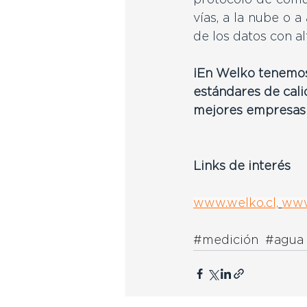
protocolo de comun
vías, a la nube o 
de los datos con al
¡En Welko tenemos 
estándares de cali
mejores empresas d
Links de interés
www.welko.cl,
www
#medición
#agua