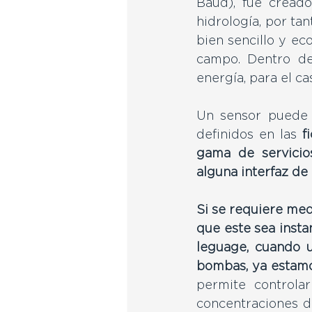
Baud), fue creado
hidrología, por ta
bien sencillo y ec
campo. Dentro de
energía, para el c
Un sensor puede 
definidos en las 
f
gama de servicio
alguna interfaz de 
Si se requiere med
que este sea insta
leguage, cuando u
bombas, ya estamo
permite controla
concentraciones de