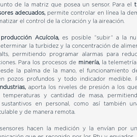
unto de la matriz que posea un sensor. Para el
nsores adecuados,
permite controlar en línea la de
tizar el control de la cloración y la aireación.
 
producción Acuícola,
es posible “subir” a la nu
eterminar la turbidez y la concentración de aliment
ts, permitiendo programar alarmas para reducir
ciones. Para los procesos de
minería,
la telemetrí
sde la palma de la mano, el funcionamiento de 
n pozos profundos y todo indicador medible. Po
ndustrias,
aporta los niveles de presión a los que
s, temperaturas y cantidad de masa, permitiend
 sustantivos en personal, como así también una
lculable y de manera remota.
s sensores hacen la medición y la envían por u