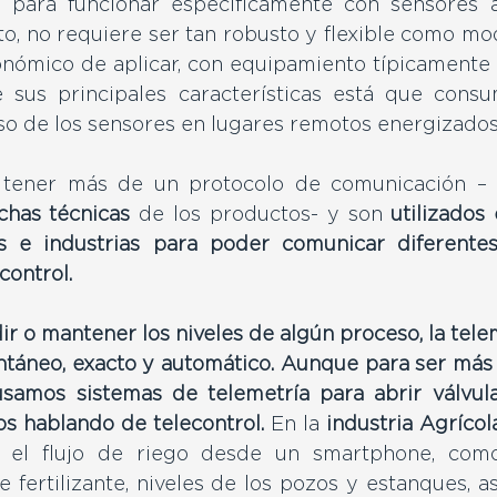
 para funcionar específicamente con sensores a
nto, no requiere ser tan robusto y flexible como mo
onómico de aplicar, con equipamiento típicamente 
 sus principales características está que cons
aso de los sensores en lugares remotos energizados 
tener más de un protocolo de comunicación – l
ichas técnicas
 de los productos- y son 
utilizados
s e industrias para poder comunicar diferentes
control.
ir o mantener los niveles de algún proceso, la tele
ntáneo, exacto y automático. Aunque para ser más p
samos sistemas de telemetría para abrir válvul
s hablando de telecontrol. 
En la
industria Agrícola
r el flujo de riego desde un smartphone, como
 fertilizante, niveles de los pozos y estanques, as