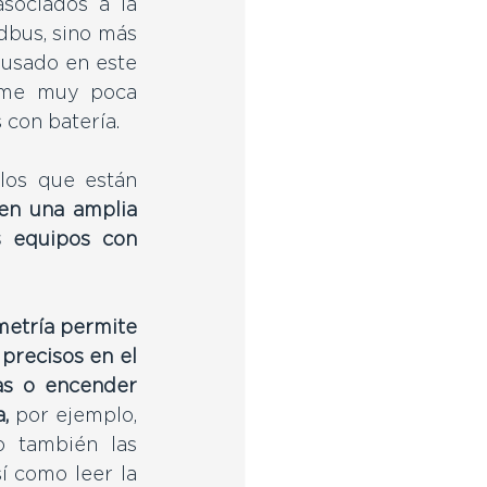
sociados a la 
dbus, sino más 
usado en este 
ume muy poca 
con batería. 
os que están 
 en una amplia 
 equipos con 
metría permite 
recisos en el 
as o encender 
,
por ejemplo, 
 también las 
í como leer la 