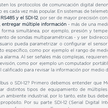
isten los protocolos de comunicación digital den
so es cada vez más popular. En sistemas de telemetr
RS485 y el SDI-12
, por ser de mayor precisión con 
 
entregar múltiple información
 – más de una medic
 forma simultánea, por ejemplo, presión y tempera
ento de sondas multiparamétricas - y ser bidirecc
suario pueda parametrizar o configurar el sensor
o específico, como por ejemplo el rango de medici
a alarma. Al ser señales más complejas, requieren
revisión, como por ejemplo un computador portátil,
bus o SDI-12? Primero debemos entender que Mo
ar distintos tipos de equipamiento de múltiples 
un ambiente industrial, por lo tanto, este bus debe
 propósito. Por su parte SDI-12 (Serial Digital Int